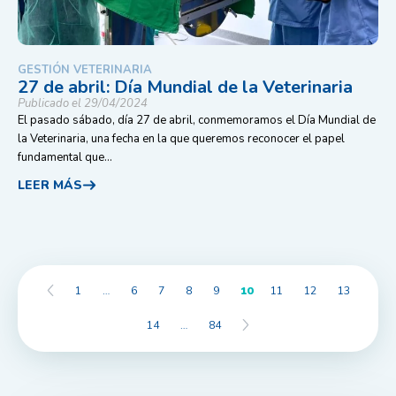
GESTIÓN VETERINARIA
27 de abril: Día Mundial de la Veterinaria
Publicado el 29/04/2024
El pasado sábado, día 27 de abril, conmemoramos el Día Mundial de
la Veterinaria, una fecha en la que queremos reconocer el papel
fundamental que...
LEER MÁS
1
…
6
7
8
9
10
11
12
13
14
…
84