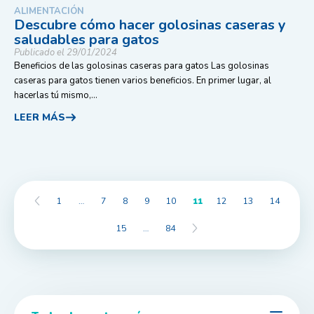
ALIMENTACIÓN
Descubre cómo hacer golosinas caseras y
saludables para gatos
Publicado el 29/01/2024
Beneficios de las golosinas caseras para gatos Las golosinas
caseras para gatos tienen varios beneficios. En primer lugar, al
hacerlas tú mismo,...
LEER MÁS
1
…
7
8
9
10
11
12
13
14
15
…
84