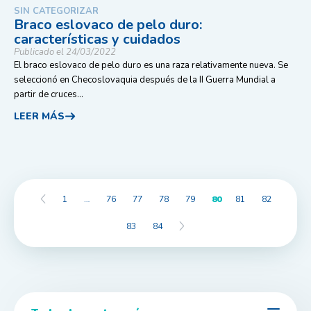
SIN CATEGORIZAR
Braco eslovaco de pelo duro:
características y cuidados
Publicado el 24/03/2022
El braco eslovaco de pelo duro es una raza relativamente nueva. Se
seleccionó en Checoslovaquia después de la II Guerra Mundial a
partir de cruces...
LEER MÁS
1
…
76
77
78
79
80
81
82
83
84