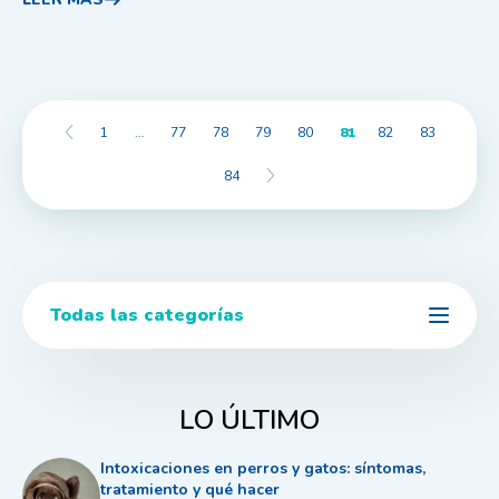
1
…
77
78
79
80
81
82
83
84
Todas las categorías
LO ÚLTIMO
Intoxicaciones en perros y gatos: síntomas,
tratamiento y qué hacer