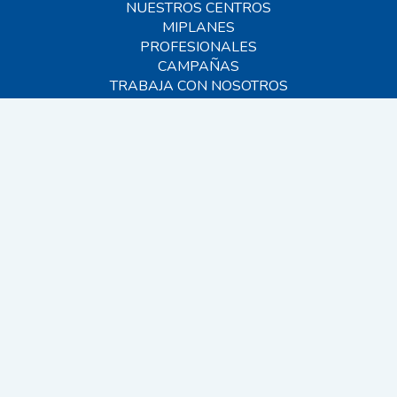
NUESTROS CENTROS
MIPLANES
PROFESIONALES
CAMPAÑAS
TRABAJA CON NOSOTROS
BLOG
AYUDA
CONTACTO
FAQS
SITEMAP
© 2026 MIVET. Todos los derechos reservados.
EINF 2024
CANAL INTERNO
VIDEOVIGILANCIA
AVISO LEGAL