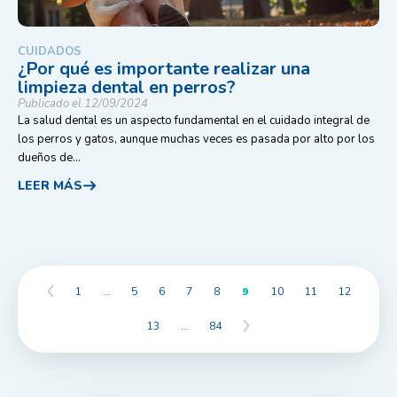
CUIDADOS
¿Por qué es importante realizar una
limpieza dental en perros?
Publicado el 12/09/2024
La salud dental es un aspecto fundamental en el cuidado integral de
los perros y gatos, aunque muchas veces es pasada por alto por los
dueños de...
LEER MÁS
1
…
5
6
7
8
9
10
11
12
13
…
84