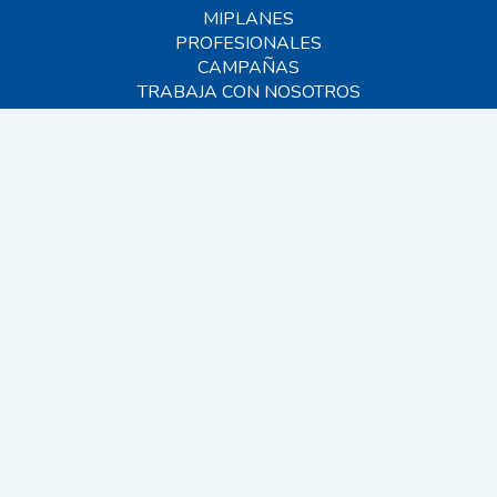
MIPLANES
PROFESIONALES
CAMPAÑAS
TRABAJA CON NOSOTROS
BLOG
AYUDA
CONTACTO
FAQS
SITEMAP
© 2026 MIVET. Todos los derechos reservados.
EINF 2024
CANAL INTERNO
VIDEOVIGILANCIA
AVISO LEGAL
POLÍTICA DE PRIVACIDAD