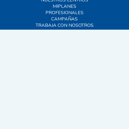
MIPLANES
PROFESIONALES
CAMPAÑAS
TRABAJA CON NOSOTROS
BLOG
AYUDA
CONTACTO
FAQS
SITEMAP
© 2026 MIVET. Todos los derechos reservados.
EINF 2024
CANAL INTERNO
VIDEOVIGILANCIA
AVISO LEGAL