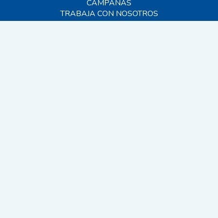
CAMPAÑAS
TRABAJA CON NOSOTROS
BLOG
AYUDA
CONTACTO
FAQS
SITEMAP
© 2026 MIVET. Todos los derechos reservados.
EINF 2024
CANAL INTERNO
VIDEOVIGILANCIA
AVISO LEGAL
POLÍTICA DE PRIVACIDAD