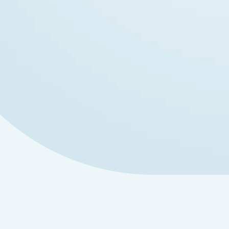
Whatsapp
CITA ONLINE
Carrer Sant Tomas, 1,
03330 Crevillent, España
L-M-J: 09:00 - 16:30
X-V: 10:00 - 18:15
Ver en el mapa
Remitir caso