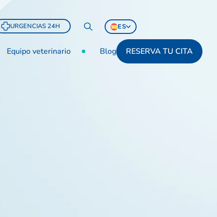
URGENCIAS 24H
ES
Equipo veterinario
Blog
RESERVA TU CITA
tu cita ahora
966681814