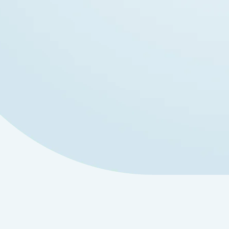
Whatsapp
CITA ONLINE
Avinguda des Dau, 4,
07230 Montuïri, España
L: 09:00 - 17:30
M: 13:00 - 20:00
X: 09:00 - 17:30
J: 16:00 - 20:00
V: 9:00 - 15.00
Ver en el mapa
Remitir caso