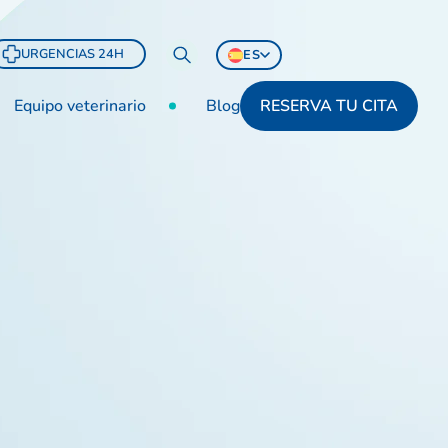
URGENCIAS 24H
ES
Equipo veterinario
Blog
RESERVA TU CITA
tu cita ahora
971646649