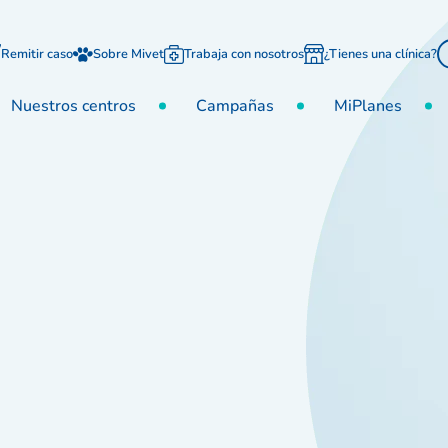
Remitir caso
Sobre Mivet
Trabaja con nosotros
¿Tienes una clínica?
Nuestros centros
Campañas
MiPlanes
inaria Montuïri