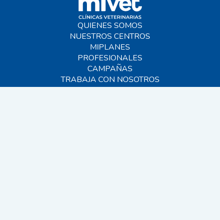
QUIENES SOMOS
NUESTROS CENTROS
MIPLANES
PROFESIONALES
CAMPAÑAS
TRABAJA CON NOSOTROS
BLOG
AYUDA
CONTACTO
FAQS
SITEMAP
© 2026 MIVET. Todos los derechos reservados.
EINF 2024