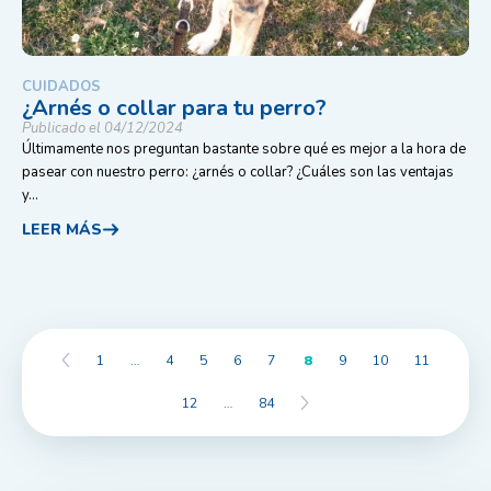
CUIDADOS
¿Arnés o collar para tu perro?
Publicado el 04/12/2024
Últimamente nos preguntan bastante sobre qué es mejor a la hora de
pasear con nuestro perro: ¿arnés o collar? ¿Cuáles son las ventajas
y...
LEER MÁS
1
…
4
5
6
7
8
9
10
11
12
…
84