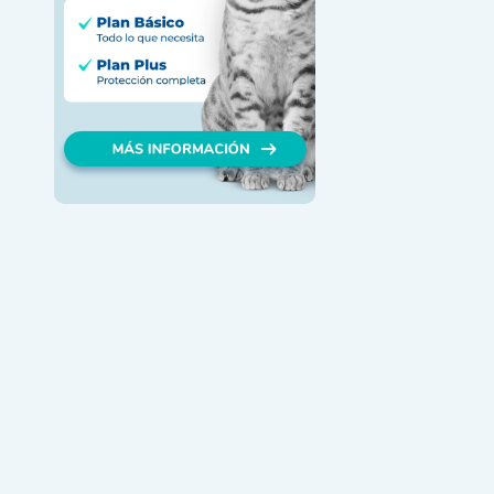
e. Sus
po, los
tilizan
ros en
o de un
s para
 amplia
pertos
en ser