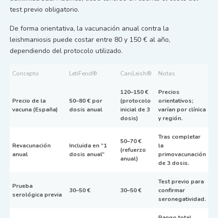
test previo obligatorio.
De forma orientativa, la vacunación anual contra la
leishmaniosis puede costar entre 80 y 150 € al año,
dependiendo del protocolo utilizado.
Concepto
LetiFend®
CaniLeish®
Notas
120–150 €
Precios
Precio de la
50–80 € por
(protocolo
orientativos;
vacuna (España)
dosis anual
inicial de 3
varían por clínica
dosis)
y región.
Tras completar
50–70 €
Revacunación
Incluida en “1
la
(refuerzo
anual
dosis anual”
primovacunación
anual)
de 3 dosis.
Test previo para
Prueba
30–50 €
30–50 €
confirmar
serológica previa
seronegatividad.
Rango total