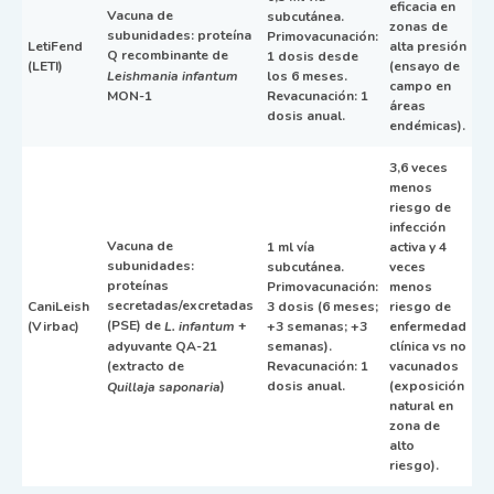
eficacia en
Vacuna de
subcutánea.
zonas de
subunidades: proteína
Primovacunación:
LetiFend
alta presión
Q recombinante de
1 dosis desde
(LETI)
(ensayo de
los 6 meses.
Leishmania infantum
campo en
Revacunación: 1
MON-1
áreas
dosis anual.
endémicas).
3,6 veces
menos
riesgo de
infección
Vacuna de
1 ml vía
activa y 4
subunidades:
subcutánea.
veces
proteínas
Primovacunación:
menos
secretadas/excretadas
CaniLeish
3 dosis (6 meses;
riesgo de
(PSE) de
+
(Virbac)
+3 semanas; +3
enfermedad
L. infantum
semanas).
clínica vs no
adyuvante QA-21
Revacunación: 1
vacunados
(extracto de
dosis anual.
(exposición
)
Quillaja saponaria
natural en
zona de
alto
riesgo).