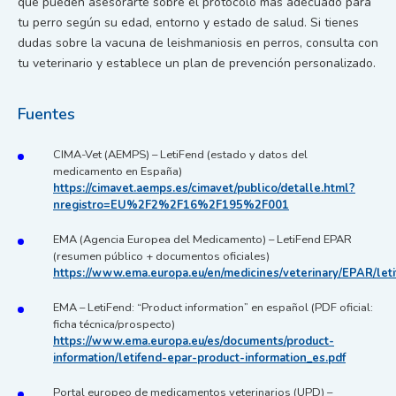
que pueden asesorarte sobre el protocolo más adecuado para
tu perro según su edad, entorno y estado de salud. Si tienes
dudas sobre la vacuna de leishmaniosis en perros, consulta con
tu veterinario y establece un plan de prevención personalizado.
Fuentes
CIMA-Vet (AEMPS) – LetiFend (estado y datos del
medicamento en España)
https://cimavet.aemps.es/cimavet/publico/detalle.html?
nregistro=EU%2F2%2F16%2F195%2F001
EMA (Agencia Europea del Medicamento) – LetiFend EPAR
(resumen público + documentos oficiales)
https://www.ema.europa.eu/en/medicines/veterinary/EPAR/let
EMA – LetiFend: “Product information” en español (PDF oficial:
ficha técnica/prospecto)
https://www.ema.europa.eu/es/documents/product-
information/letifend-epar-product-information_es.pdf
Portal europeo de medicamentos veterinarios (UPD) –