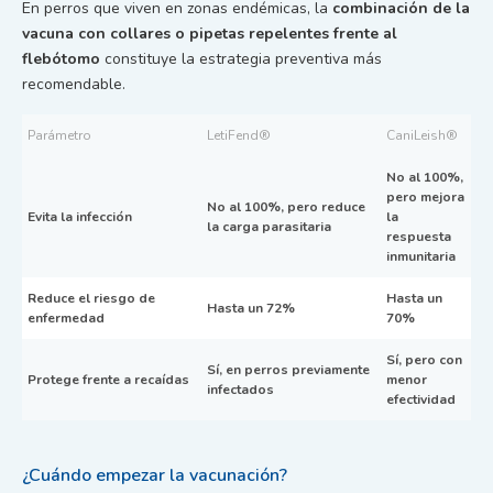
En perros que viven en zonas endémicas, la
combinación de la
vacuna con collares o pipetas repelentes frente al
flebótomo
constituye la estrategia preventiva más
recomendable.
Parámetro
LetiFend®
CaniLeish®
No al 100%,
pero mejora
No al 100%, pero reduce
Evita la infección
la
la carga parasitaria
respuesta
inmunitaria
Reduce el riesgo de
Hasta un
Hasta un 72%
enfermedad
70%
Sí, pero con
Sí, en perros previamente
Protege frente a recaídas
menor
infectados
efectividad
¿Cuándo empezar la vacunación?