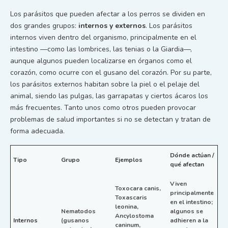
Los parásitos que pueden afectar a los perros se dividen en
dos grandes grupos:
internos y externos
. Los parásitos
internos viven dentro del organismo, principalmente en el
intestino —como las lombrices, las tenias o la Giardia—,
aunque algunos pueden localizarse en órganos como el
corazón, como ocurre con el gusano del corazón. Por su parte,
los parásitos externos habitan sobre la piel o el pelaje del
animal, siendo las pulgas, las garrapatas y ciertos ácaros los
más frecuentes. Tanto unos como otros pueden provocar
problemas de salud importantes si no se detectan y tratan de
forma adecuada.
Dónde actúan /
Tipo
Grupo
Ejemplos
qué afectan
Viven
Toxocara canis,
principalmente
Toxascaris
en el intestino;
leonina,
Nematodos
algunos se
Ancylostoma
Internos
(gusanos
adhieren a la
caninum,