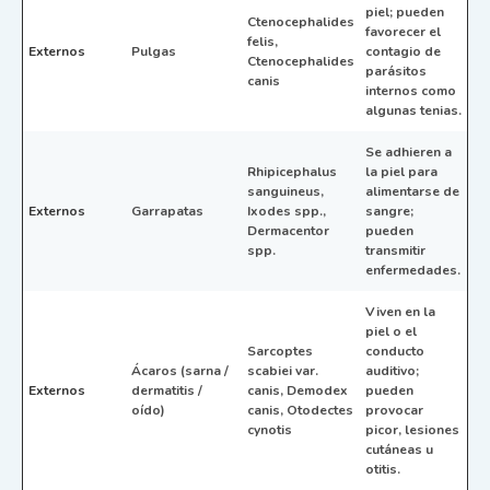
piel; pueden
Ctenocephalides
favorecer el
felis,
Externos
Pulgas
contagio de
Ctenocephalides
parásitos
canis
internos como
algunas tenias.
Se adhieren a
Rhipicephalus
la piel para
sanguineus,
alimentarse de
Externos
Garrapatas
Ixodes spp.,
sangre;
Dermacentor
pueden
spp.
transmitir
enfermedades.
Viven en la
piel o el
Sarcoptes
conducto
Ácaros (sarna /
scabiei var.
auditivo;
Externos
dermatitis /
canis, Demodex
pueden
oído)
canis, Otodectes
provocar
cynotis
picor, lesiones
cutáneas u
otitis.