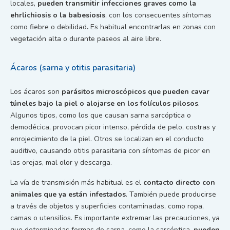
locales,
pueden transmitir infecciones graves como la
ehrlichiosis o la babesiosis
, con los consecuentes síntomas
como fiebre o debilidad
.
Es habitual encontrarlas en zonas con
vegetación alta o durante paseos al aire libre.
Ácaros (sarna y otitis parasitaria)
Los ácaros son
parásitos microscópicos que pueden cavar
túneles bajo la piel o alojarse en los folículos pilosos
.
Algunos tipos, como los que causan sarna sarcóptica o
demodécica, provocan picor intenso, pérdida de pelo, costras y
enrojecimiento de la piel. Otros se localizan en el conducto
auditivo, causando otitis parasitaria con síntomas de picor en
las orejas, mal olor y descarga.
La vía de transmisión más habitual es el
contacto directo con
animales que ya están infestados
. También puede producirse
a través de objetos y superficies contaminadas, como ropa,
camas o utensilios. Es importante extremar las precauciones, ya
que determinadas formas de sarna, como la sarcóptica,
pueden