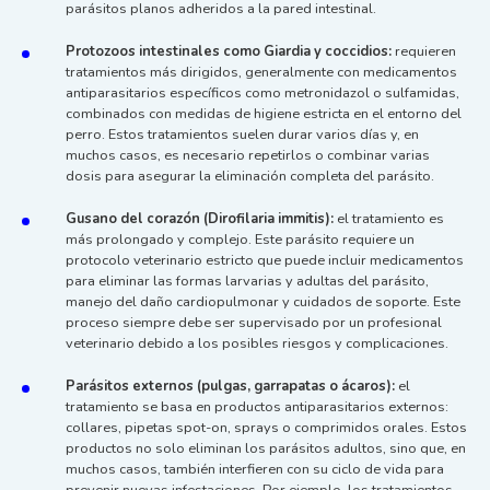
parásitos planos adheridos a la pared intestinal.
Protozoos intestinales como Giardia y coccidios:
requieren
tratamientos más dirigidos, generalmente con medicamentos
antiparasitarios específicos como metronidazol o sulfamidas,
combinados con medidas de higiene estricta en el entorno del
perro. Estos tratamientos suelen durar varios días y, en
muchos casos, es necesario repetirlos o combinar varias
dosis para asegurar la eliminación completa del parásito.
Gusano del corazón (Dirofilaria immitis):
el tratamiento es
más prolongado y complejo. Este parásito requiere un
protocolo veterinario estricto que puede incluir medicamentos
para eliminar las formas larvarias y adultas del parásito,
manejo del daño cardiopulmonar y cuidados de soporte. Este
proceso siempre debe ser supervisado por un profesional
veterinario debido a los posibles riesgos y complicaciones.
Parásitos externos (pulgas, garrapatas o ácaros):
el
tratamiento se basa en productos antiparasitarios externos:
collares, pipetas spot-on, sprays o comprimidos orales. Estos
productos no solo eliminan los parásitos adultos, sino que, en
muchos casos, también interfieren con su ciclo de vida para
prevenir nuevas infestaciones. Por ejemplo, los tratamientos