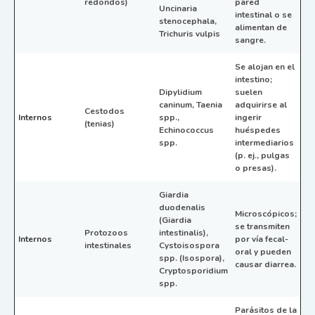
redondos)
pared
Uncinaria
intestinal o se
stenocephala,
alimentan de
Trichuris vulpis
sangre.
Se alojan en el
intestino;
Dipylidium
suelen
caninum, Taenia
adquirirse al
Cestodos
Internos
spp.,
ingerir
(tenias)
Echinococcus
huéspedes
spp.
intermediarios
(p. ej., pulgas
o presas).
Giardia
duodenalis
Microscópicos;
(Giardia
se transmiten
Protozoos
intestinalis),
Internos
por vía fecal-
intestinales
Cystoisospora
oral y pueden
spp. (Isospora),
causar diarrea.
Cryptosporidium
spp.
Parásitos de la