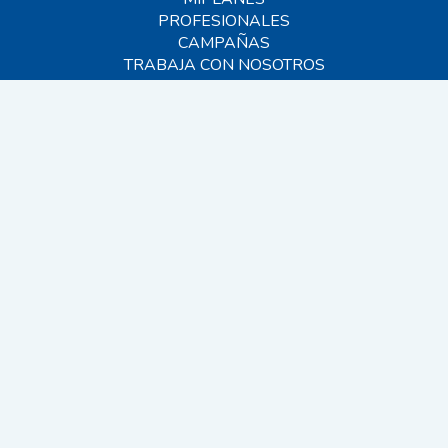
PROFESIONALES
CAMPAÑAS
TRABAJA CON NOSOTROS
BLOG
AYUDA
CONTACTO
FAQS
SITEMAP
© 2026 MIVET. Todos los derechos reservados.
EINF 2024
CANAL INTERNO
VIDEOVIGILANCIA
AVISO LEGAL
POLÍTICA DE PRIVACIDAD